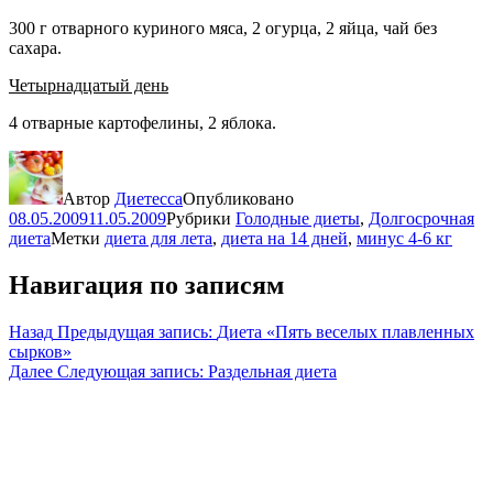
300 г отварного куриного мяса, 2 огурца, 2 яйца, чай без
сахара.
Четырнадцатый день
4 отварные картофелины, 2 яблока.
Автор
Диетесса
Опубликовано
08.05.2009
11.05.2009
Рубрики
Голодные диеты
,
Долгосрочная
диета
Метки
диета для лета
,
диета на 14 дней
,
минус 4-6 кг
Навигация по записям
Назад
Предыдущая запись:
Диета «Пять веселых плавленных
сырков»
Далее
Следующая запись:
Раздельная диета