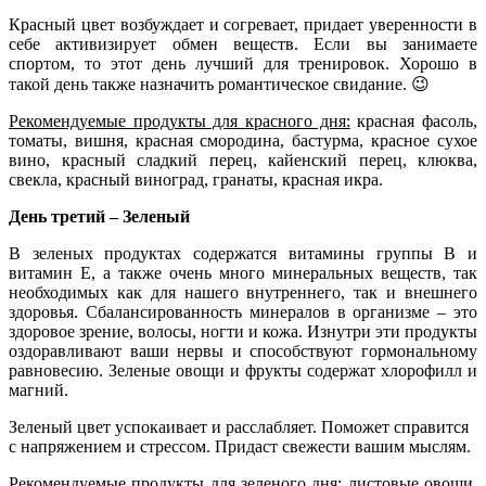
Красный цвет возбуждает и согревает, придает уверенности в
себе активизирует обмен веществ. Если вы занимаете
спортом, то этот день лучший для тренировок. Хорошо в
такой день также назначить романтическое свидание. 😉
Рекомендуемые продукты для красного дня:
красная фасоль,
томаты, вишня, красная смородина, бастурма, красное сухое
вино, красный сладкий перец, кайенский перец, клюква,
свекла, красный ви­ноград, гранаты, красная икра.
День третий – Зеленый
В зеленых продуктах содержатся витамины группы B и
витамин E, а также очень много минеральных веществ, так
необходимых как для нашего внутреннего, так и внешнего
здоровья. Сбалансированность минералов в организме – это
здоровое зрение, волосы, ногти и кожа. Изнутри эти продукты
оздоравливают ваши нервы и способствуют гормональному
равновесию. Зеленые овощи и фрукты содержат хлорофилл и
магний.
Зеленый цвет успокаивает и расслабляет. Поможет справится
с напряжением и стрессом. Придаст свежести вашим мыслям.
Рекомендуемые продукты для зеленого дня:
листовые овощи,