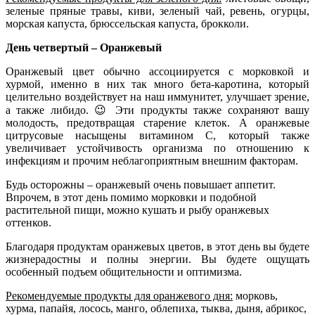
зеленые пряные травы, киви, зе­леный чай, ревень, огурцы,
морская капуста, брюссельская капуста, брокколи.
День четвертый – Оранжевый
Оранжевый цвет обычно ассоциируется с морковкой и
хурмой, именно в них так много бета-каротина, который
целительно воздействует на наш иммунитет, улучшает зрение,
а также либидо. 😉 Эти продукты также сохраняют вашу
молодость, предотвращая старение клеток. А оранжевые
цитрусовые насыщены витамином C, который также
увеличивает устойчивость организма по отношению к
инфекциям и прочим неблагоприятным внешним факторам.
Будь осторожны – оранжевый очень повышает аппетит.
Впрочем, в этот день помимо морковки и подобной
растительной пищи, можно кушать и рыбу оранжевых
оттенков.
Благодаря продуктам оранжевых цветов, в этот день вы будете
жизнерадостны и полны энергии. Вы будете ощущать
особенный подъем общительности и оптимизма.
Рекомендуемые продукты для оранжевого дня:
морковь,
хурма, папайя, лосось, манго, облепиха, тыква, дыня, абрикос,