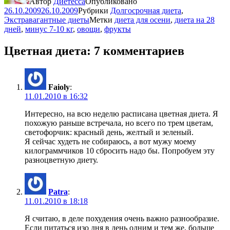
Автор
Диетесса
Опубликовано
26.10.2009
26.10.2009
Рубрики
Долгосрочная диета
,
Экстравагантные диеты
Метки
диета для осени
,
диета на 28
дней
,
минус 7-10 кг
,
овощи
,
фрукты
Цветная диета: 7 комментариев
Faioly
:
11.01.2010 в 16:32
Интересно, на всю неделю расписана цветная диета. Я
похожую раньше встречала, но всего по трем цветам,
светофорчик: красный день, желтый и зеленый.
Я сейчас худеть не собираюсь, а вот мужу моему
килограммчиков 10 сбросить надо бы. Попробуем эту
разноцветную диету.
Patra
:
11.01.2010 в 18:18
Я считаю, в деле похудения очень важно разнообразие.
Если питаться изо дня в день одним и тем же, больше