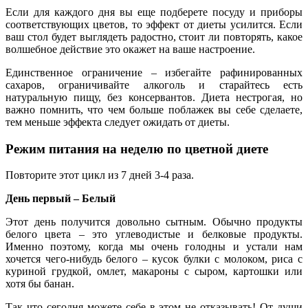
Если для каждого дня вы еще подберете посуду и приборы
соответствующих цветов, то эффект от диеты усилится. Если
ваш стол будет выглядеть радостно, стоит ли повторять, какое
волшебное действие это окажет на ваше настроение.
Единственное ограничение – избегайте рафинированных
сахаров, ограничивайте алкоголь и старайтесь есть
натуральную пищу, без консервантов. Диета нестрогая, но
важно помнить, что чем больше поблажек вы себе сделаете,
тем меньше эффекта следует ожидать от диеты.
Режим питания на неделю по цветной диете
Повторите этот цикл из 7 дней 3-4 раза.
День первый – Белый
Этот день получится довольно сытным. Обычно продукты
белого цвета – это углеводистые и белковые продукты.
Именно поэтому, когда мы очень голодны и устали нам
хочется чего-нибудь белого – кусок булки с молоком, риса с
куриной грудкой, омлет, макароны с сыром, картошки или
хотя бы банан.
Так что сегодня можете себе в этом не отказывать! От души