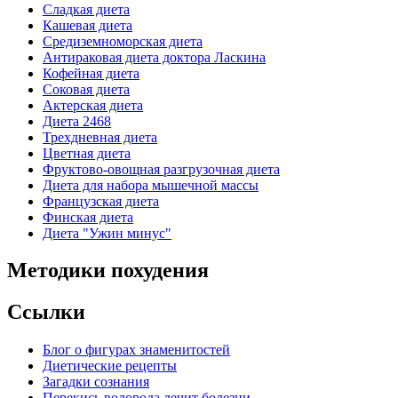
Сладкая диета
Кашевая диета
Средиземноморская диета
Антираковая диета доктора Ласкина
Кофейная диета
Соковая диета
Актерская диета
Диета 2468
Трехдневная диета
Цветная диета
Фруктово-овощная разгрузочная диета
Диета для набора мышечной массы
Французская диета
Финская диета
Диета "Ужин минус"
Методики похудения
Ссылки
Блог о фигурах знаменитостей
Диетические рецепты
Загадки сознания
Перекись водорода лечит болезни