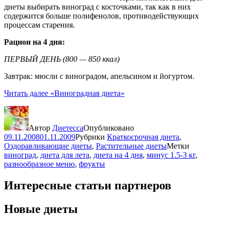
диеты выбирать виноград с косточками, так как в них
содержится больше полифенолов, противодействующих
процессам старения.
Рацион на 4 дня:
ПЕРВЫЙ ДЕНЬ (800 — 850 ккал)
Завтрак: мюсли с виноградом, апельсином и йогуртом.
Читать далее
«Виноградная диета»
Автор
Диетесса
Опубликовано
09.11.2008
01.11.2009
Рубрики
Краткосрочная диета
,
Оздоравливающие диеты
,
Растительные диеты
Метки
виноград
,
диета для лета
,
диета на 4 дня
,
минус 1.5-3 кг
,
разнообразное меню
,
фрукты
Интересные статьи партнеров
Новые диеты