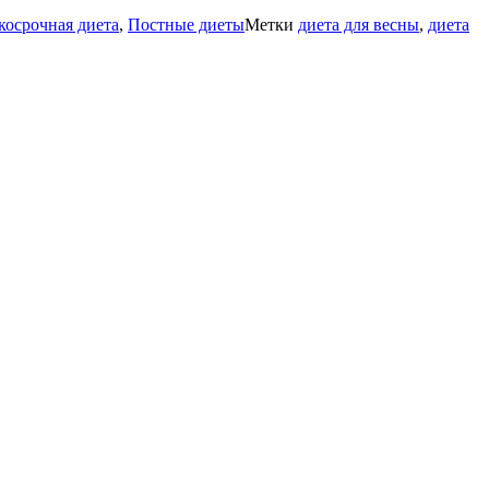
косрочная диета
,
Постные диеты
Метки
диета для весны
,
диета