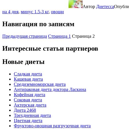
Автор
Диетесса
Опубл
на 4 дня
,
минус 1.5-3 кг
,
овощи
Навигация по записям
Предыдущая страница
Страница
1
Страница
2
Интересные статьи партнеров
Новые диеты
Сладкая диета
Кашевая диета
Средиземноморская диета
Антираковая диета доктора Ласкина
Кофейная диета
Соковая диета
Актерская диета
Диета 2468
Трехдневная диета
Цветная диета
Фруктово-овощная разгрузочная диета