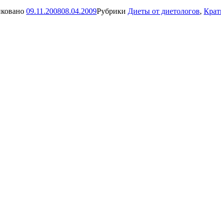
иковано
09.11.2008
08.04.2009
Рубрики
Диеты от диетологов
,
Крат