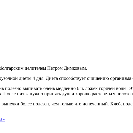
 болгарским целителем Петром Димковым.
рузочной диеты 4 дня. Диета способствует очищению организма
ь полезно выпивать очень медленно 6 ч. ложек горячей воды. Э
. После питья нужно принять душ и хорошо растереться полоте
й выпечки более полезен, чем только что испеченный. Хлеб, по
та»