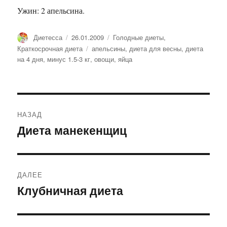
Ужин: 2 апельсина.
Автор
Диетесса
Опубликовано
26.01.2009
Рубрики
Голодные диеты
,
Краткосрочная диета
Метки
апельсины
,
диета для весны
,
диета
на 4 дня
,
минус 1.5-3 кг
,
овощи
,
яйца
Навигация
НАЗАД
по
Диета манекенщиц
Предыдущая
запись:
записям
ДАЛЕЕ
Клубничная диета
Следующая
запись: