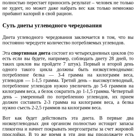
полностью перестает приносить результат – человек не только
не худеет, но может даже набрать вес как только немножко
прибавит калорий в свой рацион.
Суть диеты углеводного чередования
Диета углеводного чередования заключается в том, что вы
постоянно чередуете количество потребляемых углеводов.
Эта
спортивная диета
состоит из четырехдневных циклов (то
есть если вы будете, например, соблюдать диету 28 дней, то
таких циклов вы пройдете 7 штук). Первый и второй день
одного такого цикла должны быть низкоуглеводными:
потребление белка — 3-4 грамма на килограмм веса,
углеводов — 1-1,5 грамма. Третий день – высокоуглеводный,
потребление углеводов нужно увеличить до 5-6 граммов на
килограмм веса, а белок сократить до 1-1,5 грамма. Четвертый
день – умеренный по потреблению углеводов, их прием
должен составить 2-3 грамма на килограмм веса, а белка
нужно съесть 2-2,5 граммов на килограмм веса.
Вот как будет действовать эта диета. В первые два
низкоуглеводных дня организм полностью истощит запасы
гликогена и начнет покрывать энергозатраты за счет жировой
прослойки. В то же время в эти дни вы продолжаете есть