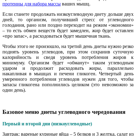
протеины для набора массы
ваших мышц.
Если станете продолжать низкоуглеводную диету дольше двух
дней, то организм, получивший стресс от углеводного
голодания, рано или поздно переходит на режим «экономии»
– то есть обмен веществ будет замедлен, жир будет оставлен
«про запас», а расходоваться будет мышечная ткань.
Чтобы этого не произошло, на третий день диеты нужно резко
поднять уровень углеводов, при этом сохранив суточную
калорийность и сведя уровень потребления жиров к
минимуму. Организм будет «обманут» таким углеводным
ударом и продолжит расходовать жиры, параллельно
накапливая в мышцах и печени гликоген. Четвертый день
умеренного потребления углеводов нужен для того, чтобы
запасы гликогена пополнились целиком (это невозможно за
один день).
Базовое меню диеты углеводного чередования
Первый и второй дни (низкоуглеводные)
Завтрак:
вареные куриные яйца – 5 белков и 3 желтка, салат из