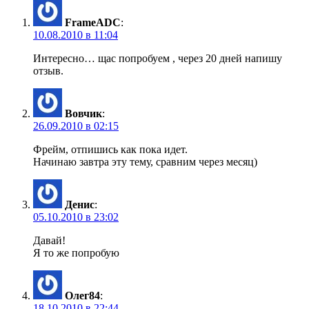
FrameADC
:
10.08.2010 в 11:04
Интересно… щас попробуем , через 20 дней напишу
отзыв.
Вовчик
:
26.09.2010 в 02:15
Фрейм, отпишись как пока идет.
Начинаю завтра эту тему, сравним через месяц)
Денис
:
05.10.2010 в 23:02
Давай!
Я то же попробую
Олег84
:
18.10.2010 в 22:44