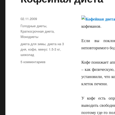
Опубликовано
02.11.2009
Рубрики
Голодные диеты
,
кофеманов.
Краткосрочная диета
,
Монодиеты
Если вы поклон
Метки
диета для зимы
,
диета на 3
неповторимого бодр
дня
,
кофе
,
минус 1.5-3 кг
,
шоколад
5 комментариев
к
Кофе понижает апп
записи
– как физическую,
Кофейная
установили, что к
диета
клеток печени.
У кофе есть опр
выводить свободны
поэтому где-то пол