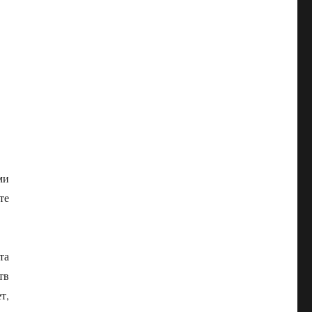
ми
те
та
тв
т,