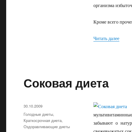
организма избыточ
Кроме всего проче
Читать далее
«Кофе
Соковая диета
Опубликовано
30.10.2009
Рубрики
Голодные диеты
,
мультивитаминные
Краткосрочная диета
,
забывают о натур
Оздоравливающие диеты
свежевыжатых сок