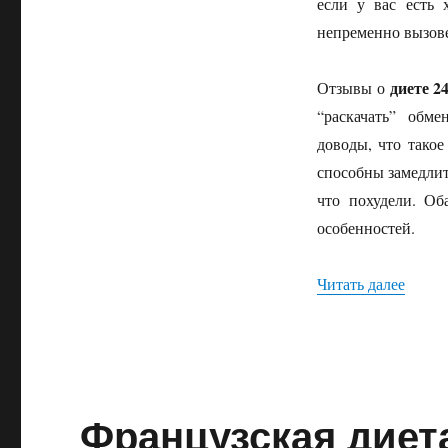
если у вас есть 
2468
непременно вызове
диете 2
Отзывы о
“раскачать” обме
доводы, что такое
способны замедлит
что похудели. Об
особенностей.
Читать далее
«Диет
Французская диет