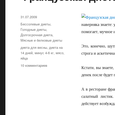
Опубликовано
31.07.2009
Рубрики
Бессолевые диеты
,
наверняка знаете: у
Голодные диеты
,
помогает, мучное 
Долгосрочная диета
,
Мясные и белковые диеты
Это, конечно, шут
Метки
диета для весны
,
диета на
14 дней
,
минус 4-6 кг
,
мясо
,
строга и аскетична
яйца
10 комментариев
к
Кстати, вы знаете,
записи
денек после будет
Французская
диета
А в ресторане фра
салатный листик
действует возбужд