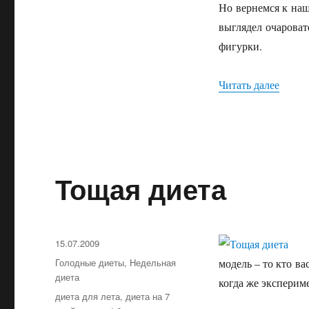
Но вернемся к наш
выглядел очароват
фигурки.
Читать далее
«Фран
Тощая диета
Опубликовано
15.07.2009
Рубрики
Голодные диеты
,
Недельная
модель – то кто ва
диета
когда же экспериме
Метки
диета для лета
,
диета на 7