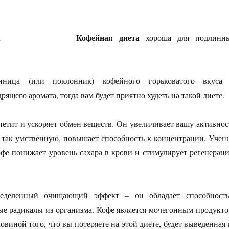
Кофейная диета
хороша для подлинн
ница (или поклонник) кофейного горьковатого вкуса
ящего аромата, тогда вам будет приятно худеть на такой диете.
етит и ускоряет обмен веществ. Он увеличивает вашу активнос
 так умственную, повышает способность к концентрации. Учен
офе понижает уровень сахара в крови и стимулирует регенерац
еделенный очищающий эффект – он обладает способност
е радикалы из организма. Кофе является мочегонным продукто
овиной того, что вы потеряете на этой диете, будет выведенная 