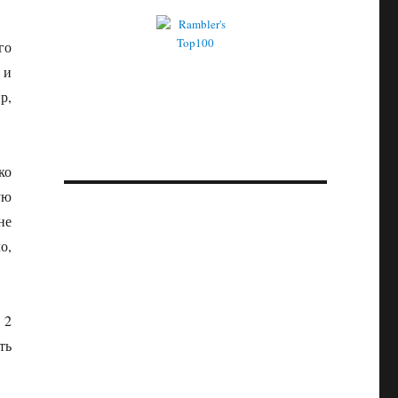
го
 и
р,
ко
ую
не
о,
 2
ть