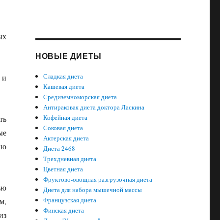
ых
НОВЫЕ ДИЕТЫ
Сладкая диета
 и
Кашевая диета
Средиземноморская диета
Антираковая диета доктора Ласкина
Кофейная диета
ть
Соковая диета
ые
Актерская диета
ию
Диета 2468
Трехдневная диета
Цветная диета
Фруктово-овощная разгрузочная диета
ью
Диета для набора мышечной массы
Французская диета
м,
Финская диета
из