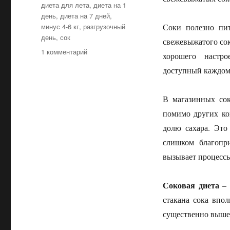
Метки
диета для лета
,
диета на 1
день
,
диета на 7 дней
,
минус 4-6 кг
,
разгрузочный
Соки полезно пи
день
,
сок
свежевыжатого сок
1 комментарий
к
хорошего настро
записи
доступный каждому
Соковая
диета
В магазинных сок
помимо других ко
долю сахара. Это
слишком благопр
вызывает процесс
Соковая диета
– 
стакана сока впо
существенно выше,