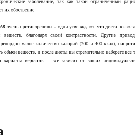
хронические заболевание, так как такой ограниченный раци
т их обострение.
468
очень противоречивы – одни утверждают, что диета позволя
н веществ, благодаря своей контрастности. Другие привод
 рекордно малое количество калорий (200 и 400 ккал), напроти
ь обмен веществ, и после диеты вы стремительно наберете все т
а варианта вероятны – все зависит от ваших индивидуальн
а 2468»
а