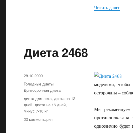
Читать далее
«Соко
Диета 2468
Опубликовано
28.10.2009
Рубрики
Голодные диеты
,
моделями, чтобы 
Долгосрочная диета
осторожны – соблю
Метки
диета для лета
,
диета на 12
дней
,
диета на 16 дней
,
Мы рекомендуем в
минус 7-10 кг
противопоказана
23 комментария
к
записи
однозначно будет 
Диета